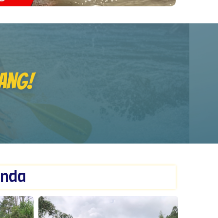
ang!
Anda