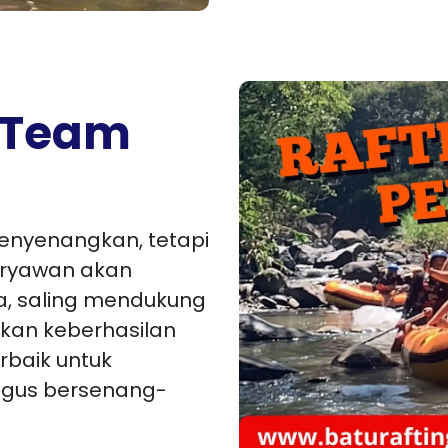
 Team
enyenangkan, tetapi
aryawan akan
a, saling mendukung
akan keberhasilan
erbaik untuk
igus bersenang-