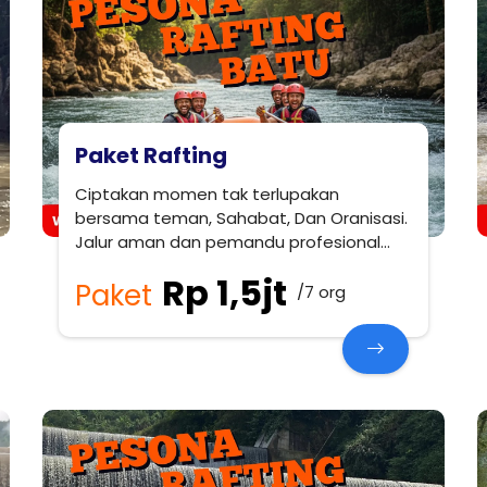
Paket Rafting
Ciptakan momen tak terlupakan
bersama teman, Sahabat, Dan Oranisasi.
Jalur aman dan pemandu profesional
kami siap menemani petualangan Anda
Rp 1,5jt
Paket
Bersama Teman-Teman Anda.
/7 org