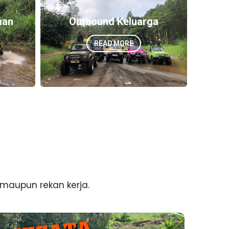
aan
Outbound Keluarga
READ MORE
 maupun rekan kerja.