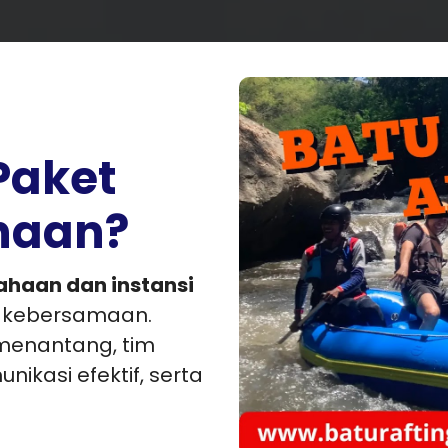
Paket
ahaan?
ahaan dan instansi
 kebersamaan.
menantang, tim
ikasi efektif, serta