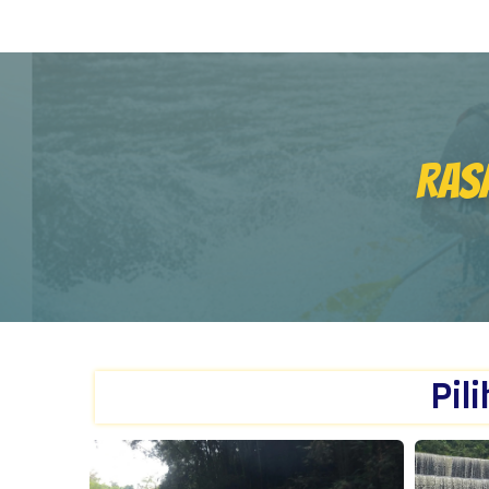
Ras
Pil