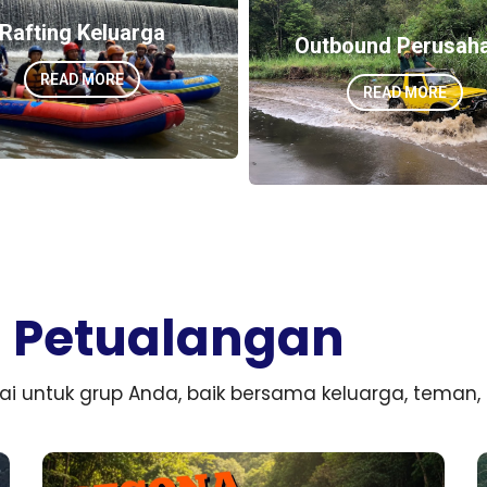
Rafting Keluarga
Outbound Perusah
READ MORE
READ MORE
n Petualangan
uai untuk grup Anda, baik bersama keluarga, teman,