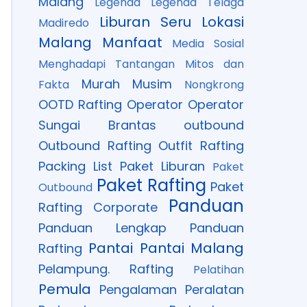
Malang
Legenda
Legenda Telaga
Liburan Seru
Lokasi
Madiredo
Malang
Manfaat
Media Sosial
Menghadapi Tantangan
Mitos dan
Murah
Musim
Fakta
Nongkrong
OOTD Rafting
Operator
Operator
Sungai Brantas
outbound
Outbound Rafting
Outfit Rafting
Packing List
Paket Liburan
Paket
Paket Rafting
Paket
Outbound
Panduan
Rafting Corporate
Panduan Lengkap
Panduan
Pantai
Pantai Malang
Rafting
Pelampung. Rafting
Pelatihan
Pemula
Pengalaman
Peralatan