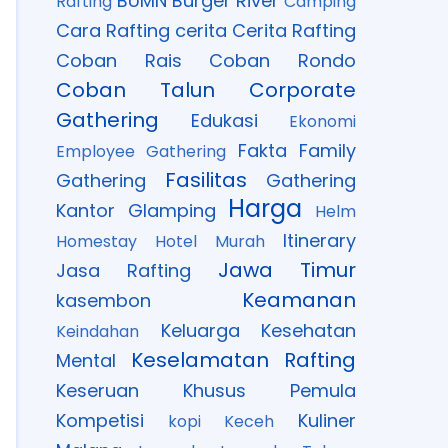
BUMN
Burger River
Rafting
Camping
Cara Rafting
cerita
Cerita Rafting
Coban Rais
Coban Rondo
Coban Talun
Corporate
Gathering
Edukasi
Ekonomi
Fakta
Family
Employee Gathering
Fasilitas
Gathering
Gathering
Harga
Kantor
Glamping
Helm
Itinerary
Homestay
Hotel Murah
Jawa Timur
Jasa Rafting
Keamanan
kasembon
Keluarga
Kesehatan
Keindahan
Keselamatan Rafting
Mental
Keseruan
Khusus Pemula
Kompetisi
Kuliner
kopi Keceh