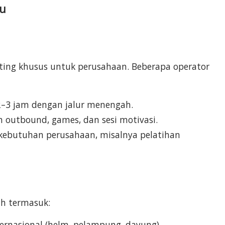
tu
ting khusus untuk perusahaan. Beberapa operator
 2–3 jam dengan jalur menengah.
h outbound, games, dan sesi motivasi.
i kebutuhan perusahaan, misalnya pelatihan
ah termasuk:
ernasional (helm, pelampung, dayung).