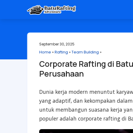
September 30, 2025
Home
»
Rafting
»
Team Building
»
Corporate Rafting di Bat
Perusahaan
Dunia kerja modern menuntut karyaw
yang adaptif, dan kekompakan dalam 
untuk membangun suasana kerja yang s
populer adalah corporate rafting di B