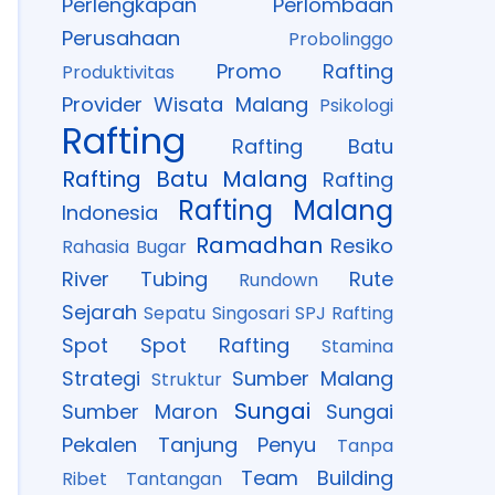
Perlengkapan
Perlombaan
Perusahaan
Probolinggo
Promo Rafting
Produktivitas
Provider Wisata Malang
Psikologi
Rafting
Rafting Batu
Rafting Batu Malang
Rafting
Rafting Malang
Indonesia
Ramadhan
Resiko
Rahasia Bugar
River Tubing
Rute
Rundown
Sejarah
Sepatu
Singosari
SPJ Rafting
Spot
Spot Rafting
Stamina
Strategi
Sumber Malang
Struktur
Sungai
Sumber Maron
Sungai
Pekalen
Tanjung Penyu
Tanpa
Team Building
Ribet
Tantangan