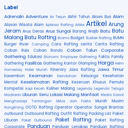
Label
Adrenalin
Adventure
Alam
Akhir Tahun
Akses Bus
Air Terjun
Artikel
Arung
Alasan Wisata Alam
Aplikasi Rafting
Artike
Jeram
Batu
Arus Sungai
Batu
Arus Deras
Barang Wajib
Malang
Batu Rafting
Budget
BUMN
Bromo
Bukber Rafting
Burger River
Cara Rafting
cerita
Cerita Rafting
Camping
Coban Talun
Corporate
Coban Rais
Coban Rondo
Gathering
Edukasi
Fakta
Family
Ekonomi
Employee Gathering
Harga
Fasilitas
Gathering
Gathering Kantor
Glamping
Helm
Jawa Timur
Itinerary
Jasa Rafting
Homestay
Hotel Murah
Keamanan
kasembon
Keluarga
Kesehatan
Keindahan
Keselamatan Rafting
Mental
Keseruan
Khusus Pemula
Kompetisi
Kuliner Malang
kopi Keceh
Legenda
Legenda Telaga
Liburan Seru
Lokasi
Malang
Manfaat
Madiredo
Media Sosial
Murah
Musim
Menghadapi Tantangan
Mitos dan Fakta
OOTD Rafting
Operator
Operator Sungai Brantas
Nongkrong
outbound
Outbound Rafting
Outfit Rafting
Packing List
Paket
Paket Rafting
Liburan
Paket Rafting
Paket Outbound
Panduan
Corporate
Panduan Lengkap
Panduan Rafting