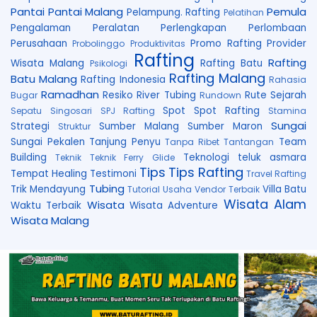
Pantai
Pantai Malang
Pemula
Pelampung. Rafting
Pelatihan
Pengalaman
Peralatan
Perlengkapan
Perlombaan
Perusahaan
Promo Rafting
Provider
Probolinggo
Produktivitas
Rafting
Rafting
Wisata Malang
Rafting Batu
Psikologi
Rafting Malang
Batu Malang
Rafting Indonesia
Rahasia
Ramadhan
Resiko
River Tubing
Rute
Sejarah
Bugar
Rundown
Spot
Spot Rafting
Sepatu
Singosari
SPJ Rafting
Stamina
Sungai
Strategi
Sumber Malang
Sumber Maron
Struktur
Sungai Pekalen
Tanjung Penyu
Team
Tanpa Ribet
Tantangan
Building
Teknologi
teluk asmara
Teknik
Teknik Ferry Glide
Tips
Tips Rafting
Tempat Healing
Testimoni
Travel Rafting
Tubing
Trik Mendayung
Villa Batu
Tutorial
Usaha
Vendor Terbaik
Wisata Alam
Wisata
Waktu Terbaik
Wisata Adventure
Wisata Malang