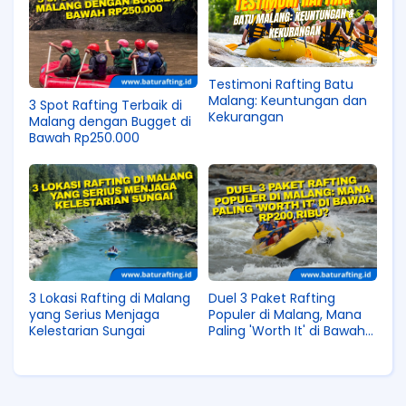
Testimoni Rafting Batu
Malang: Keuntungan dan
3 Spot Rafting Terbaik di
Kekurangan
Malang dengan Bugget di
Bawah Rp250.000
3 Lokasi Rafting di Malang
Duel 3 Paket Rafting
yang Serius Menjaga
Populer di Malang, Mana
Kelestarian Sungai
Paling 'Worth It' di Bawah
Rp200 Ribu?