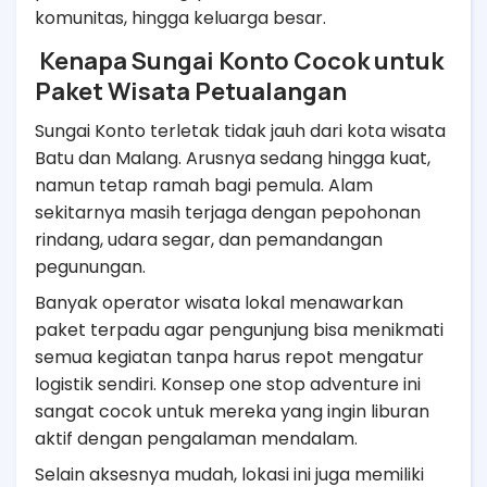
komunitas, hingga keluarga besar.
Kenapa Sungai Konto Cocok untuk
Paket Wisata Petualangan
Sungai Konto terletak tidak jauh dari kota wisata
Batu dan Malang. Arusnya sedang hingga kuat,
namun tetap ramah bagi pemula. Alam
sekitarnya masih terjaga dengan pepohonan
rindang, udara segar, dan pemandangan
pegunungan.
Banyak operator wisata lokal menawarkan
paket terpadu agar pengunjung bisa menikmati
semua kegiatan tanpa harus repot mengatur
logistik sendiri. Konsep one stop adventure ini
sangat cocok untuk mereka yang ingin liburan
aktif dengan pengalaman mendalam.
Selain aksesnya mudah, lokasi ini juga memiliki