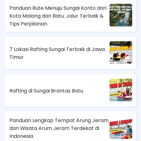
Panduan Rute Menuju Sungai Konto dari
Kota Malang dan Batu: Jalur Terbaik &
Tips Perjalanan
7 Lokasi Rafting Sungai Terbaik di Jawa
Timur
Rafting di Sungai Brantas Batu
Panduan Lengkap Tempat Arung Jeram
dan Wisata Arum Jeram Terdekat di
Indonesia