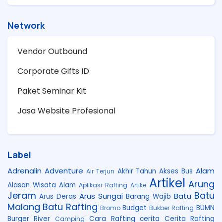
Network
Vendor Outbound
Corporate Gifts ID
Paket Seminar Kit
Jasa Website Profesional
Label
Adrenalin
Adventure
Alam
Akhir Tahun
Akses Bus
Air Terjun
Artikel
Arung
Alasan Wisata Alam
Aplikasi Rafting
Artike
Jeram
Batu
Arus Sungai
Batu
Arus Deras
Barang Wajib
Malang
Batu Rafting
Budget
BUMN
Bromo
Bukber Rafting
Burger River
Cara Rafting
cerita
Cerita Rafting
Camping