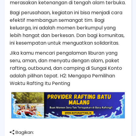
merasakan ketenangan di tengah alam terbuka.
Bagi perusahaan, kegiatan ini bisa menjadi cara
efektif membangun semangat tim. Bagi
keluarga, ini adalah momen berkumpul yang
lebih hangat dan berkesan. Dan bagi komunitas,
ini kesempatan untuk menguatkan solidaritas.
Jika kamu mencari pengalaman liburan yang
seru, aman, dan menyatu dengan alam, paket
rafting, outbound, dan camping di Sungai Konto
adalah pilihan tepat. H2: Mengapa Pemilihan
Waktu Rafting Itu Penting
Bagikan: