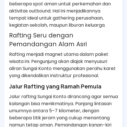
beberapa spot aman untuk perkemahan dan
aktivitas outbound. Hal ini menjadikannya
tempat ideal untuk gathering perusahaan,
kegiatan sekolah, maupun liburan keluarga.
Rafting Seru dengan
Pemandangan Alam Asri
Rafting menjadi magnet utama dalam paket
wisata ini. Pengunjung akan diajak menyusuri
aliran Sungai Konto menggunakan perahu karet
yang dikendalikan instruktur profesional.
Jalur Rafting yang Ramah Pemula
Jalur rafting Sungai Konto dirancang agar semua
kalangan bisa menikmatinya. Panjang lintasan
umumnya antara 5–7 kilometer, dengan
beberapa titik jeram yang cukup menantang
namun tetap aman. Pemandangan kanan-kiri