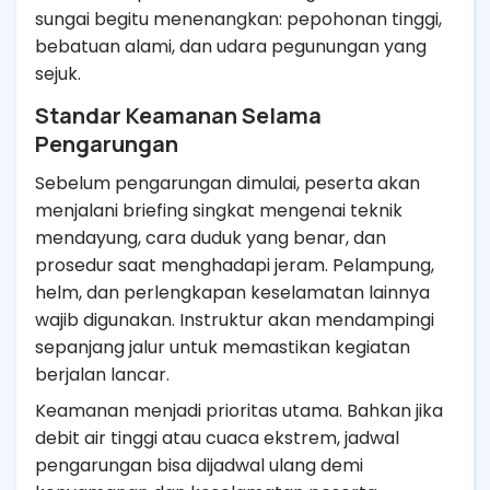
sungai begitu menenangkan: pepohonan tinggi,
bebatuan alami, dan udara pegunungan yang
sejuk.
Standar Keamanan Selama
Pengarungan
Sebelum pengarungan dimulai, peserta akan
menjalani briefing singkat mengenai teknik
mendayung, cara duduk yang benar, dan
prosedur saat menghadapi jeram. Pelampung,
helm, dan perlengkapan keselamatan lainnya
wajib digunakan. Instruktur akan mendampingi
sepanjang jalur untuk memastikan kegiatan
berjalan lancar.
Keamanan menjadi prioritas utama. Bahkan jika
debit air tinggi atau cuaca ekstrem, jadwal
pengarungan bisa dijadwal ulang demi