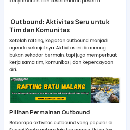
kenyamanan dan keselamatan peserta.
Outbound: Aktivitas Seru untuk
Tim dan Komunitas
Setelah rafting, kegiatan outbound menjadi
agenda selanjutnya. Aktivitas ini dirancang
bukan sekadar bermain, tapi juga memperkuat
kerja sama tim, komunikasi, dan kepercayaan
diri.
Pilihan Permainan Outbound
Beberapa aktivitas outbound yang populer di
Sungai Konto antara lain fun games, flying fox,