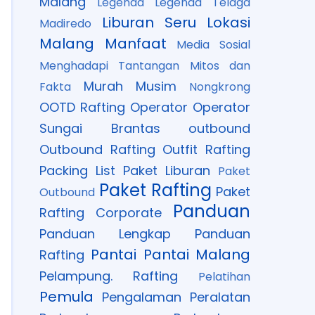
Malang
Legenda
Legenda Telaga
Liburan Seru
Lokasi
Madiredo
Malang
Manfaat
Media Sosial
Menghadapi Tantangan
Mitos dan
Murah
Musim
Fakta
Nongkrong
OOTD Rafting
Operator
Operator
Sungai Brantas
outbound
Outbound Rafting
Outfit Rafting
Packing List
Paket Liburan
Paket
Paket Rafting
Paket
Outbound
Panduan
Rafting Corporate
Panduan Lengkap
Panduan
Pantai
Pantai Malang
Rafting
Pelampung. Rafting
Pelatihan
Pemula
Pengalaman
Peralatan