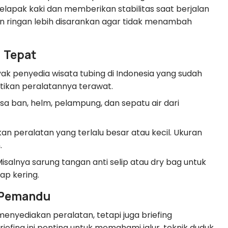
lapak kaki dan memberikan stabilitas saat berjalan
dan ringan lebih disarankan agar tidak menambah
g Tepat
ak penyedia wisata tubing di Indonesia yang sudah
tikan peralatannya terawat.
sa ban, helm, pelampung, dan sepatu air dari
 peralatan yang terlalu besar atau kecil. Ukuran
.
alnya sarung tangan anti selip atau dry bag untuk
p kering.
 Pemandu
enyediakan peralatan, tetapi juga briefing
iefing ini penting untuk memahami jalur, teknik duduk