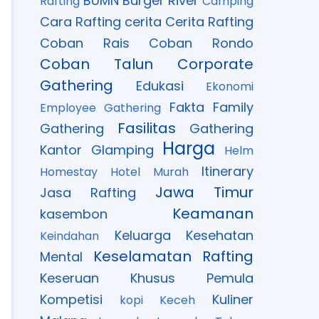
BUMN
Burger River
Rafting
Camping
Cara Rafting
cerita
Cerita Rafting
Coban Rais
Coban Rondo
Coban Talun
Corporate
Gathering
Edukasi
Ekonomi
Fakta
Family
Employee Gathering
Fasilitas
Gathering
Gathering
Harga
Kantor
Glamping
Helm
Itinerary
Homestay
Hotel Murah
Jawa Timur
Jasa Rafting
Keamanan
kasembon
Keluarga
Kesehatan
Keindahan
Keselamatan Rafting
Mental
Keseruan
Khusus Pemula
Kompetisi
Kuliner
kopi Keceh