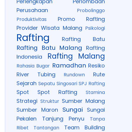
Perlengkapan
Perlombaan
Perusahaan
Probolinggo
Promo Rafting
Produktivitas
Provider Wisata Malang
Psikologi
Rafting
Rafting Batu
Rafting Batu Malang
Rafting
Rafting Malang
Indonesia
Ramadhan
Resiko
Rahasia Bugar
River Tubing
Rute
Rundown
Sejarah
Sepatu
Singosari
SPJ Rafting
Spot
Spot Rafting
Stamina
Strategi
Sumber Malang
Struktur
Sungai
Sumber Maron
Sungai
Pekalen
Tanjung Penyu
Tanpa
Team Building
Ribet
Tantangan