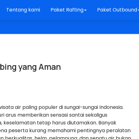
Tentang kami
Paket Rafting
Paket Outbound
ubing yang Aman
isata air paling populer di sungai-sungai Indonesia.
 arus memberikan sensasi santai sekaligus
, keselamatan tetap harus diutamakan. Banyak
karena peserta kurang memahami pentingnya peralatan
an berkualitas, helm, pelampung, dan sepatu air bukan