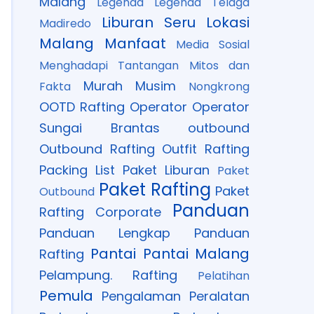
Malang
Legenda
Legenda Telaga
Liburan Seru
Lokasi
Madiredo
Malang
Manfaat
Media Sosial
Menghadapi Tantangan
Mitos dan
Murah
Musim
Fakta
Nongkrong
OOTD Rafting
Operator
Operator
Sungai Brantas
outbound
Outbound Rafting
Outfit Rafting
Packing List
Paket Liburan
Paket
Paket Rafting
Paket
Outbound
Panduan
Rafting Corporate
Panduan Lengkap
Panduan
Pantai
Pantai Malang
Rafting
Pelampung. Rafting
Pelatihan
Pemula
Pengalaman
Peralatan