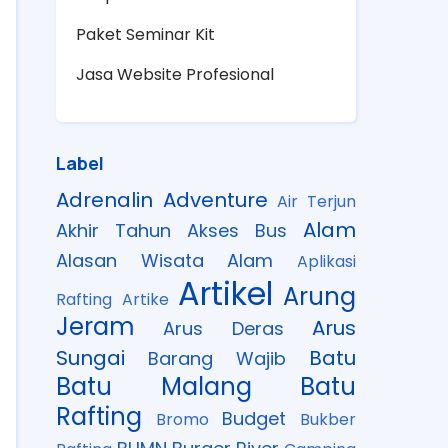
Paket Seminar Kit
Jasa Website Profesional
Label
Adrenalin
Adventure
Air Terjun
Alam
Akhir Tahun
Akses Bus
Alasan Wisata Alam
Aplikasi
Artikel
Arung
Rafting
Artike
Jeram
Arus
Arus Deras
Sungai
Batu
Barang Wajib
Batu Malang
Batu
Rafting
Budget
Bromo
Bukber