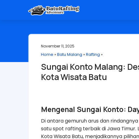
November 11, 2025
Home
»
Batu Malang
»
Rafting
»
Sungai Konto Malang: De
Kota Wisata Batu
Mengenal Sungai Konto: Day
Di antara gemuruh arus dan rindangnya
satu spot rafting terbaik di Jawa Timur.
Kota Wisata Batu, menjadikannya pilih