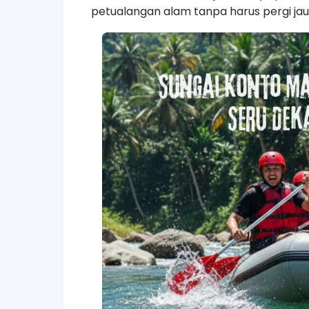
petualangan alam tanpa harus pergi jau