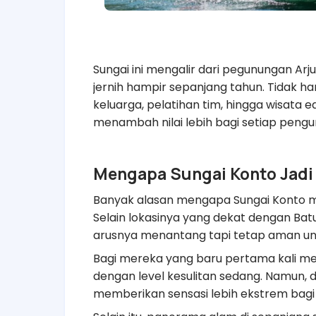
Sungai ini mengalir dari pegunungan Arj
jernih hampir sepanjang tahun. Tidak ha
keluarga, pelatihan tim, hingga wisata e
menambah nilai lebih bagi setiap pengu
Mengapa Sungai Konto Jadi 
Banyak alasan mengapa Sungai Konto men
Selain lokasinya yang dekat dengan Bat
arusnya menantang tapi tetap aman un
Bagi mereka yang baru pertama kali me
dengan level kesulitan sedang. Namun, di
memberikan sensasi lebih ekstrem bag