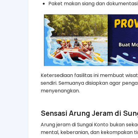
Paket makan siang dan dokumentasi 
Ketersediaan fasilitas ini membuat wi
sendiri. Semuanya disiapkan agar peng
menyenangkan.
Sensasi Arung Jeram di Sun
Arung jeram di Sungai Konto bukan seka
mental, keberanian, dan kekompakan tim