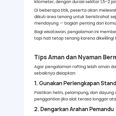
kilometer, dengan durasi sekitar 1,5–2 ja
Di beberapa titik, peserta akan melew
diikuti area tenang untuk beristiraha
mendayung — bagian penting dari komun
Bagi wisatawan, pengalaman ini memberik
tapi hati tetap tenang karena dikeliling
Tips Aman dan Nyaman Berma
Agar pengalaman rafting lebih aman d
sebaiknya disiapkan:
1. Gunakan Perlengkapan Stan
Pastikan helm, pelampung, dan dayung 
penggantian jika alat terasa longgar ata
2. Dengarkan Arahan Pemandu