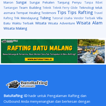
Sungai
Maron
Sungai Pekalen
Tanjung Penyu
Tanpa Ribet
Team Building
Teknologi
teluk
Tantangan
Teknik
Teknik Ferry Glide
Tips
Tips Rafting
asmara
Tempat Healing
Testimoni
Travel
Tubing
Trik Mendayung
Villa
Rafting
Tutorial
Usaha
Vendor Terbaik
Wisata Alam
Wisata
Batu
Waktu Terbaik
Wisata Adventure
Wisata Malang
BatuRafting ID
hadir untuk Pengalaman Rafting dan
Outbound Anda menyenangkan dan berkesan dengan