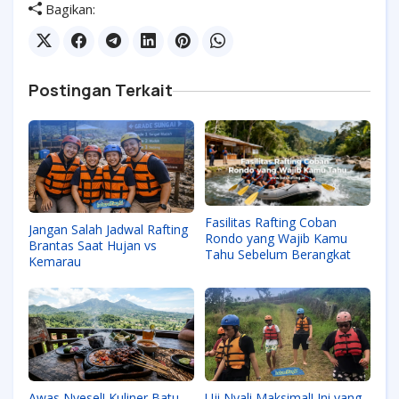
Bagikan:
Postingan Terkait
Fasilitas Rafting Coban
Jangan Salah Jadwal Rafting
Rondo yang Wajib Kamu
Brantas Saat Hujan vs
Tahu Sebelum Berangkat
Kemarau
Awas Nyesel! Kuliner Batu
Uji Nyali Maksimal! Ini yang