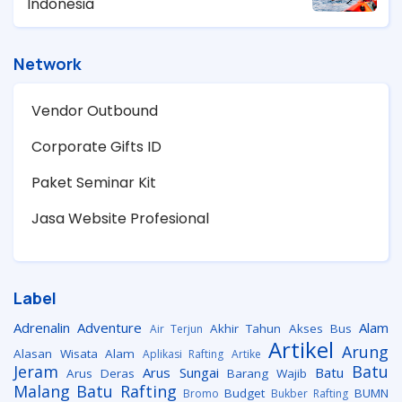
Indonesia
Network
Vendor Outbound
Corporate Gifts ID
Paket Seminar Kit
Jasa Website Profesional
Label
Adrenalin
Adventure
Alam
Akhir Tahun
Akses Bus
Air Terjun
Artikel
Arung
Alasan Wisata Alam
Aplikasi Rafting
Artike
Jeram
Batu
Arus Sungai
Batu
Arus Deras
Barang Wajib
Malang
Batu Rafting
Budget
BUMN
Bromo
Bukber Rafting