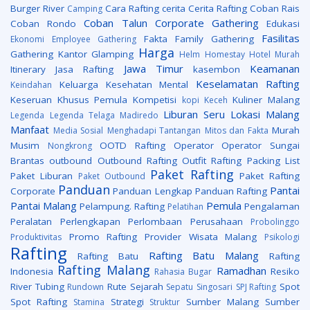
Burger River
Cara Rafting
cerita
Cerita Rafting
Coban Rais
Camping
Coban Talun
Corporate Gathering
Coban Rondo
Edukasi
Fasilitas
Fakta
Family Gathering
Ekonomi
Employee Gathering
Harga
Gathering Kantor
Glamping
Helm
Homestay
Hotel Murah
Jawa Timur
Keamanan
Itinerary
Jasa Rafting
kasembon
Keselamatan Rafting
Keluarga
Kesehatan Mental
Keindahan
Keseruan
Khusus Pemula
Kompetisi
Kuliner Malang
kopi Keceh
Liburan Seru
Lokasi
Malang
Legenda
Legenda Telaga Madiredo
Manfaat
Murah
Media Sosial
Menghadapi Tantangan
Mitos dan Fakta
Musim
OOTD Rafting
Operator
Operator Sungai
Nongkrong
Brantas
outbound
Outbound Rafting
Outfit Rafting
Packing List
Paket Rafting
Paket Liburan
Paket Rafting
Paket Outbound
Panduan
Pantai
Corporate
Panduan Lengkap
Panduan Rafting
Pantai Malang
Pemula
Pelampung. Rafting
Pengalaman
Pelatihan
Peralatan
Perlengkapan
Perlombaan
Perusahaan
Probolinggo
Promo Rafting
Provider Wisata Malang
Produktivitas
Psikologi
Rafting
Rafting Batu Malang
Rafting Batu
Rafting
Rafting Malang
Ramadhan
Indonesia
Resiko
Rahasia Bugar
River Tubing
Rute
Sejarah
Spot
Rundown
Sepatu
Singosari
SPJ Rafting
Spot Rafting
Strategi
Sumber Malang
Sumber
Stamina
Struktur