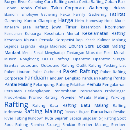
Burger River
Cara Rafting
cerita
Cerita Rafting
Coban Rais
Camping
Coban Talun
Corporate Gathering
Coban Rondo
Edukasi
Fasilitas
Fakta
Family Gathering
Ekonomi
Employee Gathering
Harga
Gathering Kantor
Glamping
Helm
Homestay
Hotel Murah
Jawa Timur
Keamanan
Itinerary
Jasa Rafting
kasembon
Keselamatan Rafting
Keluarga
Kesehatan Mental
Keindahan
Keseruan
Khusus Pemula
Kompetisi
Kuliner Malang
kopi Keceh
Liburan Seru
Lokasi
Malang
Legenda
Legenda Telaga Madiredo
Manfaat
Murah
Media Sosial
Menghadapi Tantangan
Mitos dan Fakta
Musim
OOTD Rafting
Operator
Operator Sungai
Nongkrong
Brantas
outbound
Outbound Rafting
Outfit Rafting
Packing List
Paket Rafting
Paket Liburan
Paket Rafting
Paket Outbound
Panduan
Pantai
Corporate
Panduan Lengkap
Panduan Rafting
Pantai Malang
Pemula
Pelampung. Rafting
Pengalaman
Pelatihan
Peralatan
Perlengkapan
Perlombaan
Perusahaan
Probolinggo
Promo Rafting
Provider Wisata Malang
Produktivitas
Psikologi
Rafting
Rafting Batu Malang
Rafting Batu
Rafting
Rafting Malang
Ramadhan
Indonesia
Resiko
Rahasia Bugar
River Tubing
Rute
Sejarah
Spot
Rundown
Sepatu
Singosari
SPJ Rafting
Spot Rafting
Strategi
Sumber Malang
Sumber
Stamina
Struktur