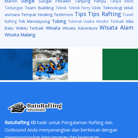
Sungai
Maron
Sungai Pekalen
Tanjung Penyu
Tanpa Ribet
Team Building
Teknologi
teluk
Tantangan
Teknik
Teknik Ferry Glide
Tips
Tips Rafting
asmara
Tempat Healing
Testimoni
Travel
Tubing
Trik Mendayung
Villa
Rafting
Tutorial
Usaha
Vendor Terbaik
Wisata Alam
Wisata
Batu
Waktu Terbaik
Wisata Adventure
Wisata Malang
BatuRafting ID
hadir untuk Pengalaman Rafting dan
Outbound Anda menyenangkan dan berkesan dengan
memprioritaskan kenyamanan dan keamanan.