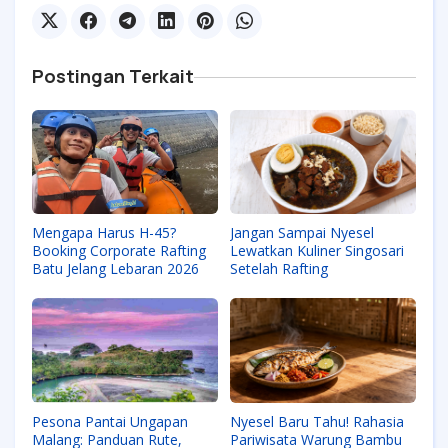
Postingan Terkait
Mengapa Harus H-45?
Jangan Sampai Nyesel
Booking Corporate Rafting
Lewatkan Kuliner Singosari
Batu Jelang Lebaran 2026
Setelah Rafting
Pesona Pantai Ungapan
Nyesel Baru Tahu! Rahasia
Malang: Panduan Rute,
Pariwisata Warung Bambu