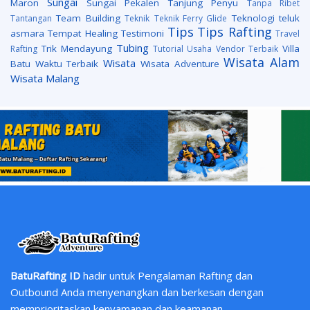
Sungai
Maron
Sungai Pekalen
Tanjung Penyu
Tanpa Ribet
Team Building
Teknologi
teluk
Tantangan
Teknik
Teknik Ferry Glide
Tips
Tips Rafting
asmara
Tempat Healing
Testimoni
Travel
Tubing
Trik Mendayung
Villa
Rafting
Tutorial
Usaha
Vendor Terbaik
Wisata Alam
Wisata
Batu
Waktu Terbaik
Wisata Adventure
Wisata Malang
BatuRafting ID
hadir untuk Pengalaman Rafting dan
Outbound Anda menyenangkan dan berkesan dengan
memprioritaskan kenyamanan dan keamanan.