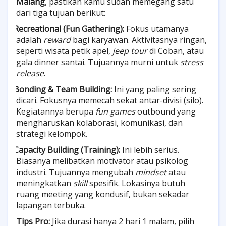
Malang
, pastikan kamu sudah memegang satu
dari tiga tujuan berikut:
Recreational (Fun Gathering):
Fokus utamanya
·
adalah
reward
bagi karyawan. Aktivitasnya ringan,
seperti wisata petik apel,
jeep tour
di Coban, atau
gala dinner santai. Tujuannya murni untuk
stress
release
.
Bonding & Team Building:
Ini yang paling sering
·
dicari. Fokusnya memecah sekat antar-divisi (silo).
Kegiatannya berupa
fun games
outbound yang
mengharuskan kolaborasi, komunikasi, dan
strategi kelompok.
Capacity Building (Training):
Ini lebih serius.
·
Biasanya melibatkan motivator atau psikolog
industri. Tujuannya mengubah
mindset
atau
meningkatkan
skill
spesifik. Lokasinya butuh
ruang meeting yang kondusif, bukan sekadar
lapangan terbuka.
Tips Pro:
Jika durasi hanya 2 hari 1 malam, pilih