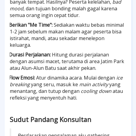
banyak tempat. Hasilnya? Peserta kelelahan,
bad
mood
, dan tujuan bonding malah gagal karena
semua orang ingin cepat tidur.
Berikan "Me Time":
Sediakan waktu bebas minimal
·
1-2 jam sebelum makan malam agar peserta bisa
istirahat, mandi, atau sekadar menelepon
keluarga.
Durasi Perjalanan:
Hitung durasi perjalanan
·
dengan asumsi macet, terutama di area Jatim Park
atau Alun-Alun Batu saat akhir pekan.
Flow Emosi:
Atur dinamika acara. Mulai dengan
ice
·
breaking
yang seru, masuk ke
main activity
yang
menantang, dan tutup dengan
cooling down
atau
refleksi yang menyentuh hati.
Sudut Pandang Konsultan
Berdasarkan pengalaman aku gathering