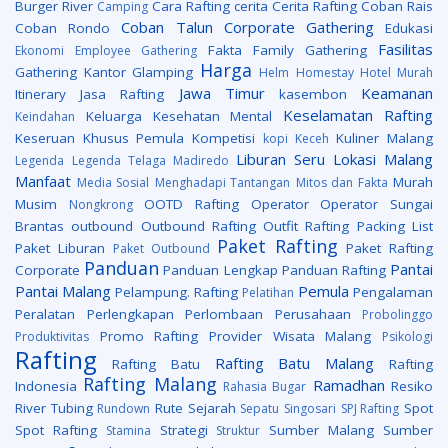
Burger River
Cara Rafting
cerita
Cerita Rafting
Coban Rais
Camping
Coban Talun
Corporate Gathering
Coban Rondo
Edukasi
Fasilitas
Fakta
Family Gathering
Ekonomi
Employee Gathering
Harga
Gathering Kantor
Glamping
Helm
Homestay
Hotel Murah
Jawa Timur
Keamanan
Itinerary
Jasa Rafting
kasembon
Keselamatan Rafting
Keluarga
Kesehatan Mental
Keindahan
Keseruan
Khusus Pemula
Kompetisi
Kuliner Malang
kopi Keceh
Liburan Seru
Lokasi
Malang
Legenda
Legenda Telaga Madiredo
Manfaat
Murah
Media Sosial
Menghadapi Tantangan
Mitos dan Fakta
Musim
OOTD Rafting
Operator
Operator Sungai
Nongkrong
Brantas
outbound
Outbound Rafting
Outfit Rafting
Packing List
Paket Rafting
Paket Liburan
Paket Rafting
Paket Outbound
Panduan
Pantai
Corporate
Panduan Lengkap
Panduan Rafting
Pantai Malang
Pemula
Pelampung. Rafting
Pengalaman
Pelatihan
Peralatan
Perlengkapan
Perlombaan
Perusahaan
Probolinggo
Promo Rafting
Provider Wisata Malang
Produktivitas
Psikologi
Rafting
Rafting Batu Malang
Rafting Batu
Rafting
Rafting Malang
Ramadhan
Indonesia
Resiko
Rahasia Bugar
River Tubing
Rute
Sejarah
Spot
Rundown
Sepatu
Singosari
SPJ Rafting
Spot Rafting
Strategi
Sumber Malang
Sumber
Stamina
Struktur