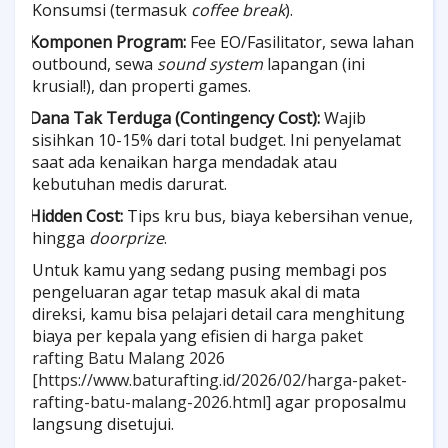
Konsumsi (termasuk
coffee break
).
Komponen Program:
Fee EO/Fasilitator, sewa lahan
·
outbound, sewa
sound system
lapangan (ini
krusial!), dan properti games.
Dana Tak Terduga (Contingency Cost):
Wajib
·
sisihkan 10-15% dari total budget. Ini penyelamat
saat ada kenaikan harga mendadak atau
kebutuhan medis darurat.
Hidden Cost:
Tips kru bus, biaya kebersihan venue,
·
hingga
doorprize
.
Untuk kamu yang sedang pusing membagi pos
pengeluaran agar tetap masuk akal di mata
direksi, kamu bisa pelajari detail cara menghitung
biaya per kepala yang efisien di
harga paket
rafting Batu Malang 2026
[https://www.baturafting.id/2026/02/harga-paket-
rafting-batu-malang-2026.html]
agar proposalmu
langsung disetujui.