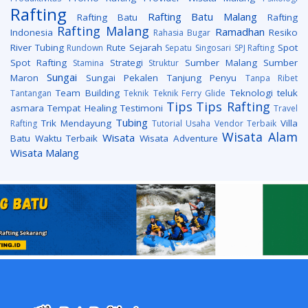
Rafting
Rafting Batu Malang
Rafting Batu
Rafting
Rafting Malang
Ramadhan
Indonesia
Resiko
Rahasia Bugar
River Tubing
Rute
Sejarah
Spot
Rundown
Sepatu
Singosari
SPJ Rafting
Spot Rafting
Strategi
Sumber Malang
Sumber
Stamina
Struktur
Sungai
Maron
Sungai Pekalen
Tanjung Penyu
Tanpa Ribet
Team Building
Teknologi
teluk
Tantangan
Teknik
Teknik Ferry Glide
Tips
Tips Rafting
asmara
Tempat Healing
Testimoni
Travel
Tubing
Trik Mendayung
Villa
Rafting
Tutorial
Usaha
Vendor Terbaik
Wisata Alam
Wisata
Batu
Waktu Terbaik
Wisata Adventure
Wisata Malang