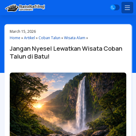
March 15, 2026
Home
»
Artikel
»
Coban Talun
»
Wisata Alam
»
Jangan Nyesel Lewatkan Wisata Coban
Talun di Batu!