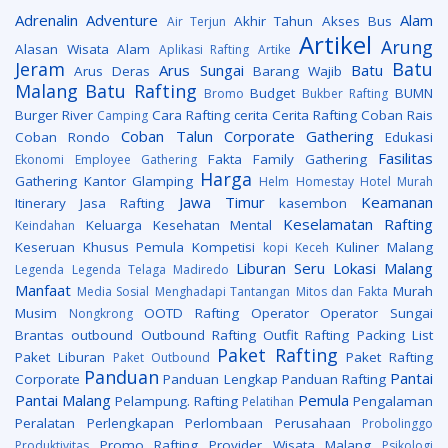
Adrenalin
Adventure
Alam
Akhir Tahun
Akses Bus
Air Terjun
Artikel
Arung
Alasan Wisata Alam
Aplikasi Rafting
Artike
Jeram
Batu
Arus Sungai
Batu
Arus Deras
Barang Wajib
Malang
Batu Rafting
Budget
BUMN
Bromo
Bukber Rafting
Burger River
Cara Rafting
cerita
Cerita Rafting
Coban Rais
Camping
Coban Talun
Corporate Gathering
Coban Rondo
Edukasi
Fasilitas
Fakta
Family Gathering
Ekonomi
Employee Gathering
Harga
Gathering Kantor
Glamping
Helm
Homestay
Hotel Murah
Jawa Timur
Keamanan
Itinerary
Jasa Rafting
kasembon
Keselamatan Rafting
Keluarga
Kesehatan Mental
Keindahan
Keseruan
Khusus Pemula
Kompetisi
Kuliner Malang
kopi Keceh
Liburan Seru
Lokasi
Malang
Legenda
Legenda Telaga Madiredo
Manfaat
Murah
Media Sosial
Menghadapi Tantangan
Mitos dan Fakta
Musim
OOTD Rafting
Operator
Operator Sungai
Nongkrong
Brantas
outbound
Outbound Rafting
Outfit Rafting
Packing List
Paket Rafting
Paket Liburan
Paket Rafting
Paket Outbound
Panduan
Pantai
Corporate
Panduan Lengkap
Panduan Rafting
Pantai Malang
Pemula
Pelampung. Rafting
Pengalaman
Pelatihan
Peralatan
Perlengkapan
Perlombaan
Perusahaan
Probolinggo
Promo Rafting
Provider Wisata Malang
Produktivitas
Psikologi