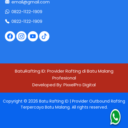
email@gmail.com
0822-1122-1909
0822-1122-1909
BatuRafting ID: Provider Rafting di Batu Malang
Profesional
Developed By:
PixxelPro Digital
Copyright ©
2026
Batu Rafting ID | Provider Outbound Rafting
Terpercaya Batu Malang
. All rights reserved.