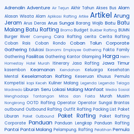
Adrenalin
Adventure
Alam
Akhir Tahun
Akses Bus
Air Terjun
Artikel
Arung
Alasan Wisata Alam
Aplikasi Rafting
Artike
Jeram
Batu
Arus Sungai
Batu
Arus Deras
Barang Wajib
Malang
Batu Rafting
Budget
BUMN
Bromo
Bukber Rafting
Burger River
Cara Rafting
cerita
Cerita Rafting
Camping
Coban Talun
Corporate
Coban Rais
Coban Rondo
Gathering
Edukasi
Fakta
Family
Ekonomi
Employee Gathering
Harga
Fasilitas
Gathering
Gathering Kantor
Glamping
Helm
Jawa Timur
Itinerary
Jasa Rafting
Homestay
Hotel Murah
Keamanan
kasembon
Keluarga
Kesehatan
Keindahan
Keselamatan Rafting
Mental
Keseruan
Khusus Pemula
Kompetisi
Kuliner Malang
kopi Keceh
Legenda
Legenda Telaga
Liburan Seru
Lokasi
Malang
Manfaat
Madiredo
Media Sosial
Murah
Musim
Menghadapi Tantangan
Mitos dan Fakta
OOTD Rafting
Operator
Operator Sungai Brantas
Nongkrong
outbound
Outbound Rafting
Outfit Rafting
Packing List
Paket
Paket Rafting
Liburan
Paket Rafting
Paket Outbound
Panduan
Corporate
Panduan Lengkap
Panduan Rafting
Pantai
Pantai Malang
Pemula
Pelampung. Rafting
Pelatihan