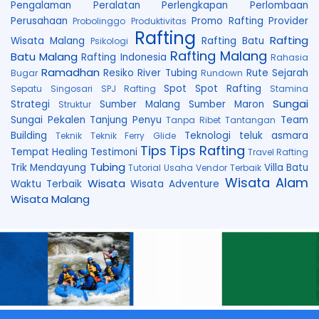
Pengalaman
Peralatan
Perlengkapan
Perlombaan
Perusahaan
Promo Rafting
Provider
Probolinggo
Produktivitas
Rafting
Rafting
Wisata Malang
Rafting Batu
Psikologi
Rafting Malang
Batu Malang
Rafting Indonesia
Rahasia
Ramadhan
Resiko
River Tubing
Rute
Sejarah
Bugar
Rundown
Spot
Spot Rafting
Sepatu
Singosari
SPJ Rafting
Stamina
Sungai
Strategi
Sumber Malang
Sumber Maron
Struktur
Sungai Pekalen
Tanjung Penyu
Team
Tanpa Ribet
Tantangan
Building
Teknologi
teluk asmara
Teknik
Teknik Ferry Glide
Tips
Tips Rafting
Tempat Healing
Testimoni
Travel Rafting
Tubing
Trik Mendayung
Villa Batu
Tutorial
Usaha
Vendor Terbaik
Wisata Alam
Wisata
Waktu Terbaik
Wisata Adventure
Wisata Malang