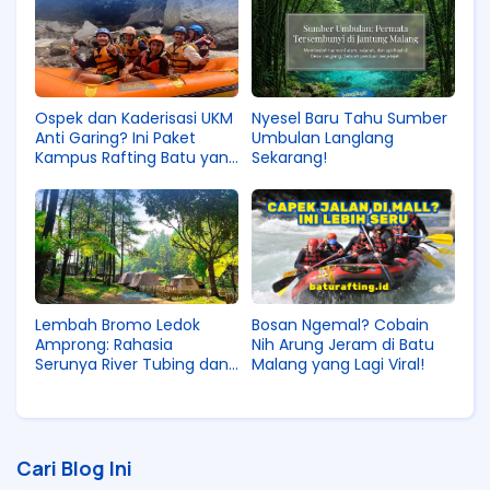
Nyesel Baru Tahu Sumber
Ospek dan Kaderisasi UKM
Umbulan Langlang
Anti Garing? Ini Paket
Sekarang!
Kampus Rafting Batu yang
Bikin Nagih
Lembah Bromo Ledok
Bosan Ngemal? Cobain
Amprong: Rahasia
Nih Arung Jeram di Batu
Serunya River Tubing dan
Malang yang Lagi Viral!
Glamping di Kaki Gunung
Bromo
Cari Blog Ini