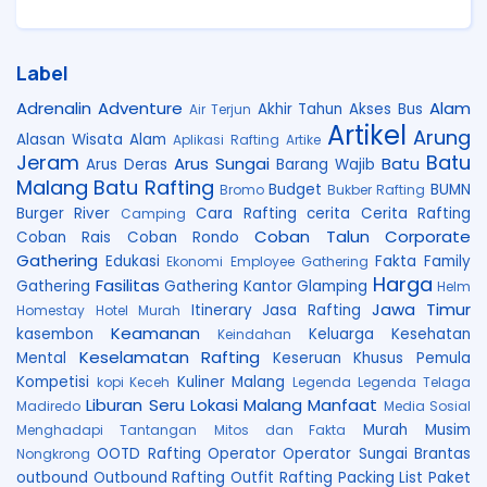
Label
Adrenalin
Adventure
Alam
Akhir Tahun
Akses Bus
Air Terjun
Artikel
Arung
Alasan Wisata Alam
Aplikasi Rafting
Artike
Jeram
Batu
Arus Sungai
Batu
Arus Deras
Barang Wajib
Malang
Batu Rafting
Budget
BUMN
Bromo
Bukber Rafting
Burger River
Cara Rafting
cerita
Cerita Rafting
Camping
Coban Talun
Corporate
Coban Rais
Coban Rondo
Gathering
Edukasi
Fakta
Family
Ekonomi
Employee Gathering
Harga
Fasilitas
Gathering
Gathering Kantor
Glamping
Helm
Jawa Timur
Itinerary
Jasa Rafting
Homestay
Hotel Murah
Keamanan
kasembon
Keluarga
Kesehatan
Keindahan
Keselamatan Rafting
Mental
Keseruan
Khusus Pemula
Kompetisi
Kuliner Malang
kopi Keceh
Legenda
Legenda Telaga
Liburan Seru
Lokasi
Malang
Manfaat
Madiredo
Media Sosial
Murah
Musim
Menghadapi Tantangan
Mitos dan Fakta
OOTD Rafting
Operator
Operator Sungai Brantas
Nongkrong
outbound
Outbound Rafting
Outfit Rafting
Packing List
Paket