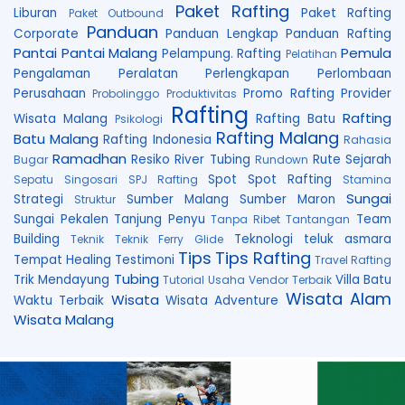
Paket Rafting
Liburan
Paket Rafting
Paket Outbound
Panduan
Corporate
Panduan Lengkap
Panduan Rafting
Pantai
Pantai Malang
Pemula
Pelampung. Rafting
Pelatihan
Pengalaman
Peralatan
Perlengkapan
Perlombaan
Perusahaan
Promo Rafting
Provider
Probolinggo
Produktivitas
Rafting
Rafting
Wisata Malang
Rafting Batu
Psikologi
Rafting Malang
Batu Malang
Rafting Indonesia
Rahasia
Ramadhan
Resiko
River Tubing
Rute
Sejarah
Bugar
Rundown
Spot
Spot Rafting
Sepatu
Singosari
SPJ Rafting
Stamina
Sungai
Strategi
Sumber Malang
Sumber Maron
Struktur
Sungai Pekalen
Tanjung Penyu
Team
Tanpa Ribet
Tantangan
Building
Teknologi
teluk asmara
Teknik
Teknik Ferry Glide
Tips
Tips Rafting
Tempat Healing
Testimoni
Travel Rafting
Tubing
Trik Mendayung
Villa Batu
Tutorial
Usaha
Vendor Terbaik
Wisata Alam
Wisata
Waktu Terbaik
Wisata Adventure
Wisata Malang