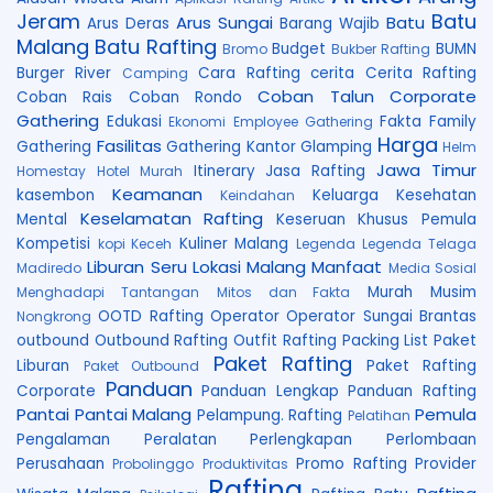
Jeram
Batu
Arus Sungai
Batu
Arus Deras
Barang Wajib
Malang
Batu Rafting
Budget
BUMN
Bromo
Bukber Rafting
Burger River
Cara Rafting
cerita
Cerita Rafting
Camping
Coban Talun
Corporate
Coban Rais
Coban Rondo
Gathering
Edukasi
Fakta
Family
Ekonomi
Employee Gathering
Harga
Fasilitas
Gathering
Gathering Kantor
Glamping
Helm
Jawa Timur
Itinerary
Jasa Rafting
Homestay
Hotel Murah
Keamanan
kasembon
Keluarga
Kesehatan
Keindahan
Keselamatan Rafting
Mental
Keseruan
Khusus Pemula
Kompetisi
Kuliner Malang
kopi Keceh
Legenda
Legenda Telaga
Liburan Seru
Lokasi
Malang
Manfaat
Madiredo
Media Sosial
Murah
Musim
Menghadapi Tantangan
Mitos dan Fakta
OOTD Rafting
Operator
Operator Sungai Brantas
Nongkrong
outbound
Outbound Rafting
Outfit Rafting
Packing List
Paket
Paket Rafting
Liburan
Paket Rafting
Paket Outbound
Panduan
Corporate
Panduan Lengkap
Panduan Rafting
Pantai
Pantai Malang
Pemula
Pelampung. Rafting
Pelatihan
Pengalaman
Peralatan
Perlengkapan
Perlombaan
Perusahaan
Promo Rafting
Provider
Probolinggo
Produktivitas
Rafting