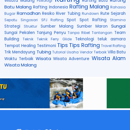
Rafting
Wisata Malang
Rafting Batu
Psikologi
Rafting Malang
Batu Malang
Rafting Indonesia
Rahasia
Ramadhan
Resiko
River Tubing
Rute
Sejarah
Bugar
Rundown
Spot
Spot Rafting
Sepatu
Singosari
SPJ Rafting
Stamina
Sungai
Strategi
Sumber Malang
Sumber Maron
Struktur
Sungai Pekalen
Tanjung Penyu
Team
Tanpa Ribet
Tantangan
Building
Teknologi
teluk asmara
Teknik
Teknik Ferry Glide
Tips
Tips Rafting
Tempat Healing
Testimoni
Travel Rafting
Tubing
Trik Mendayung
Villa Batu
Tutorial
Usaha
Vendor Terbaik
Wisata Alam
Wisata
Waktu Terbaik
Wisata Adventure
Wisata Malang