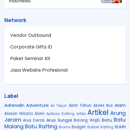
Indonesia
Network
Vendor Outbound
Corporate Gifts ID
Paket Seminar Kit
Jasa Website Profesional
Label
Adrenalin
Adventure
Alam
Akhir Tahun
Akses Bus
Air Terjun
Artikel
Arung
Alasan Wisata Alam
Aplikasi Rafting
Artike
Jeram
Batu
Arus Sungai
Batu
Arus Deras
Barang Wajib
Malang
Batu Rafting
Budget
BUMN
Bromo
Bukber Rafting