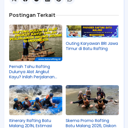
Postingan Terkait
Outing Karyawan BRI Jawa
Timur di Batu Rafting
Pernah Tahu Rafting
Dulunya Alat Angkut
Kayu? Inilah Perjalanan
Arung Jeram di Indonesia
Itinerary Rafting Batu
Skema Promo Rafting
Malang 2D1N, Estimasi
Batu Malang 2026, Diskon