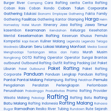
Burger River
Cara Rafting
cerita
Cerita Rafting
Camping
Coban Talun
Corporate
Coban Rais
Coban Rondo
Gathering
Edukasi
Fakta
Family
Ekonomi
Employee Gathering
Harga
Fasilitas
Gathering
Gathering Kantor
Glamping
Helm
Jawa Timur
Itinerary
Jasa Rafting
Homestay
Hotel Murah
Keamanan
kasembon
Keluarga
Kesehatan
Keindahan
Keselamatan Rafting
Mental
Keseruan
Khusus Pemula
Kompetisi
Kuliner Malang
kopi Keceh
Legenda
Legenda Telaga
Liburan Seru
Lokasi
Malang
Manfaat
Madiredo
Media Sosial
Murah
Musim
Menghadapi Tantangan
Mitos dan Fakta
OOTD Rafting
Operator
Operator Sungai Brantas
Nongkrong
outbound
Outbound Rafting
Outfit Rafting
Packing List
Paket
Paket Rafting
Liburan
Paket Rafting
Paket Outbound
Panduan
Corporate
Panduan Lengkap
Panduan Rafting
Pantai
Pantai Malang
Pemula
Pelampung. Rafting
Pelatihan
Pengalaman
Peralatan
Perlengkapan
Perlombaan
Perusahaan
Promo Rafting
Provider
Probolinggo
Produktivitas
Rafting
Rafting
Wisata Malang
Rafting Batu
Psikologi
Rafting Malang
Batu Malang
Rafting Indonesia
Rahasia
Ramadhan
Resiko
River Tubing
Rute
Sejarah
Bugar
Rundown