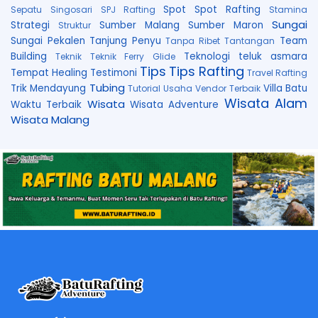
Spot
Spot Rafting
Sepatu
Singosari
SPJ Rafting
Stamina
Sungai
Strategi
Sumber Malang
Sumber Maron
Struktur
Sungai Pekalen
Tanjung Penyu
Team
Tanpa Ribet
Tantangan
Building
Teknologi
teluk asmara
Teknik
Teknik Ferry Glide
Tips
Tips Rafting
Tempat Healing
Testimoni
Travel Rafting
Tubing
Trik Mendayung
Villa Batu
Tutorial
Usaha
Vendor Terbaik
Wisata Alam
Wisata
Waktu Terbaik
Wisata Adventure
Wisata Malang