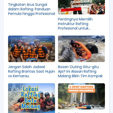
Tingkatan Arus Sungai
dalam Rafting: Panduan
Pemula hingga Profesional
Pentingnya Memilih
Instruktur Rafting
Profesional untuk
Menjamin Keselamatan
dan Keseruan Anda
Jangan Salah Jadwal
Bosan Outing Gitu-gitu
Rafting Brantas Saat Hujan
Aja? Ini Alasan Rafting
vs Kemarau
Malang Bikin Tim Kompak