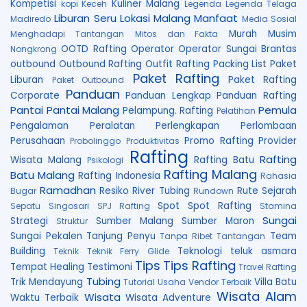
Kompetisi
Kuliner Malang
kopi Keceh
Legenda
Legenda Telaga
Liburan Seru
Lokasi
Malang
Manfaat
Madiredo
Media Sosial
Murah
Musim
Menghadapi Tantangan
Mitos dan Fakta
OOTD Rafting
Operator
Operator Sungai Brantas
Nongkrong
outbound
Outbound Rafting
Outfit Rafting
Packing List
Paket
Paket Rafting
Liburan
Paket Rafting
Paket Outbound
Panduan
Corporate
Panduan Lengkap
Panduan Rafting
Pantai
Pantai Malang
Pemula
Pelampung. Rafting
Pelatihan
Pengalaman
Peralatan
Perlengkapan
Perlombaan
Perusahaan
Promo Rafting
Provider
Probolinggo
Produktivitas
Rafting
Rafting
Wisata Malang
Rafting Batu
Psikologi
Rafting Malang
Batu Malang
Rafting Indonesia
Rahasia
Ramadhan
Resiko
River Tubing
Rute
Sejarah
Bugar
Rundown
Spot
Spot Rafting
Sepatu
Singosari
SPJ Rafting
Stamina
Sungai
Strategi
Sumber Malang
Sumber Maron
Struktur
Sungai Pekalen
Tanjung Penyu
Team
Tanpa Ribet
Tantangan
Building
Teknologi
teluk asmara
Teknik
Teknik Ferry Glide
Tips
Tips Rafting
Tempat Healing
Testimoni
Travel Rafting
Tubing
Trik Mendayung
Villa Batu
Tutorial
Usaha
Vendor Terbaik
Wisata Alam
Wisata
Waktu Terbaik
Wisata Adventure