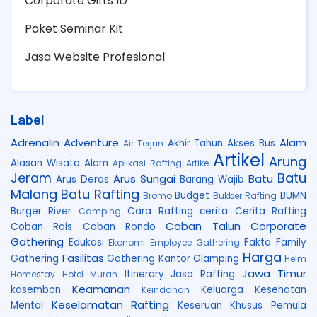
Corporate Gifts ID
Paket Seminar Kit
Jasa Website Profesional
Label
Adrenalin
Adventure
Alam
Akhir Tahun
Akses Bus
Air Terjun
Artikel
Arung
Alasan Wisata Alam
Aplikasi Rafting
Artike
Jeram
Batu
Arus Sungai
Batu
Arus Deras
Barang Wajib
Malang
Batu Rafting
Budget
BUMN
Bromo
Bukber Rafting
Burger River
Cara Rafting
cerita
Cerita Rafting
Camping
Coban Talun
Corporate
Coban Rais
Coban Rondo
Gathering
Edukasi
Fakta
Family
Ekonomi
Employee Gathering
Harga
Fasilitas
Gathering
Gathering Kantor
Glamping
Helm
Jawa Timur
Itinerary
Jasa Rafting
Homestay
Hotel Murah
Keamanan
kasembon
Keluarga
Kesehatan
Keindahan
Keselamatan Rafting
Mental
Keseruan
Khusus Pemula