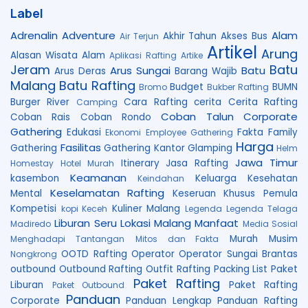
Label
Adrenalin
Adventure
Alam
Akhir Tahun
Akses Bus
Air Terjun
Artikel
Arung
Alasan Wisata Alam
Aplikasi Rafting
Artike
Jeram
Batu
Arus Sungai
Batu
Arus Deras
Barang Wajib
Malang
Batu Rafting
Budget
BUMN
Bromo
Bukber Rafting
Burger River
Cara Rafting
cerita
Cerita Rafting
Camping
Coban Talun
Corporate
Coban Rais
Coban Rondo
Gathering
Edukasi
Fakta
Family
Ekonomi
Employee Gathering
Harga
Fasilitas
Gathering
Gathering Kantor
Glamping
Helm
Jawa Timur
Itinerary
Jasa Rafting
Homestay
Hotel Murah
Keamanan
kasembon
Keluarga
Kesehatan
Keindahan
Keselamatan Rafting
Mental
Keseruan
Khusus Pemula
Kompetisi
Kuliner Malang
kopi Keceh
Legenda
Legenda Telaga
Liburan Seru
Lokasi
Malang
Manfaat
Madiredo
Media Sosial
Murah
Musim
Menghadapi Tantangan
Mitos dan Fakta
OOTD Rafting
Operator
Operator Sungai Brantas
Nongkrong
outbound
Outbound Rafting
Outfit Rafting
Packing List
Paket
Paket Rafting
Liburan
Paket Rafting
Paket Outbound
Panduan
Corporate
Panduan Lengkap
Panduan Rafting