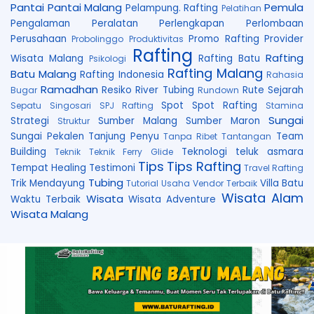
Pantai
Pantai Malang
Pemula
Pelampung. Rafting
Pelatihan
Pengalaman
Peralatan
Perlengkapan
Perlombaan
Perusahaan
Promo Rafting
Provider
Probolinggo
Produktivitas
Rafting
Rafting
Wisata Malang
Rafting Batu
Psikologi
Rafting Malang
Batu Malang
Rafting Indonesia
Rahasia
Ramadhan
Resiko
River Tubing
Rute
Sejarah
Bugar
Rundown
Spot
Spot Rafting
Sepatu
Singosari
SPJ Rafting
Stamina
Sungai
Strategi
Sumber Malang
Sumber Maron
Struktur
Sungai Pekalen
Tanjung Penyu
Team
Tanpa Ribet
Tantangan
Building
Teknologi
teluk asmara
Teknik
Teknik Ferry Glide
Tips
Tips Rafting
Tempat Healing
Testimoni
Travel Rafting
Tubing
Trik Mendayung
Villa Batu
Tutorial
Usaha
Vendor Terbaik
Wisata Alam
Wisata
Waktu Terbaik
Wisata Adventure
Wisata Malang