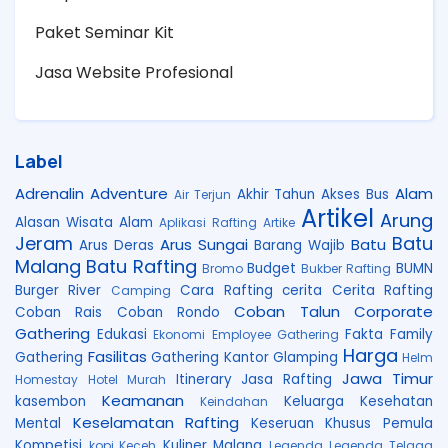
Paket Seminar Kit
Jasa Website Profesional
Label
Adrenalin
Adventure
Alam
Akhir Tahun
Akses Bus
Air Terjun
Artikel
Arung
Alasan Wisata Alam
Aplikasi Rafting
Artike
Jeram
Batu
Arus Sungai
Batu
Arus Deras
Barang Wajib
Malang
Batu Rafting
Budget
BUMN
Bromo
Bukber Rafting
Burger River
Cara Rafting
cerita
Cerita Rafting
Camping
Coban Talun
Corporate
Coban Rais
Coban Rondo
Gathering
Edukasi
Fakta
Family
Ekonomi
Employee Gathering
Harga
Fasilitas
Gathering
Gathering Kantor
Glamping
Helm
Jawa Timur
Itinerary
Jasa Rafting
Homestay
Hotel Murah
Keamanan
kasembon
Keluarga
Kesehatan
Keindahan
Keselamatan Rafting
Mental
Keseruan
Khusus Pemula
Kompetisi
Kuliner Malang
kopi Keceh
Legenda
Legenda Telaga