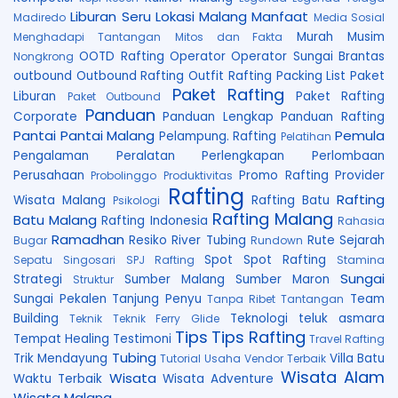
Liburan Seru
Lokasi
Malang
Manfaat
Madiredo
Media Sosial
Murah
Musim
Menghadapi Tantangan
Mitos dan Fakta
OOTD Rafting
Operator
Operator Sungai Brantas
Nongkrong
outbound
Outbound Rafting
Outfit Rafting
Packing List
Paket
Paket Rafting
Liburan
Paket Rafting
Paket Outbound
Panduan
Corporate
Panduan Lengkap
Panduan Rafting
Pantai
Pantai Malang
Pemula
Pelampung. Rafting
Pelatihan
Pengalaman
Peralatan
Perlengkapan
Perlombaan
Perusahaan
Promo Rafting
Provider
Probolinggo
Produktivitas
Rafting
Rafting
Wisata Malang
Rafting Batu
Psikologi
Rafting Malang
Batu Malang
Rafting Indonesia
Rahasia
Ramadhan
Resiko
River Tubing
Rute
Sejarah
Bugar
Rundown
Spot
Spot Rafting
Sepatu
Singosari
SPJ Rafting
Stamina
Sungai
Strategi
Sumber Malang
Sumber Maron
Struktur
Sungai Pekalen
Tanjung Penyu
Team
Tanpa Ribet
Tantangan
Building
Teknologi
teluk asmara
Teknik
Teknik Ferry Glide
Tips
Tips Rafting
Tempat Healing
Testimoni
Travel Rafting
Tubing
Trik Mendayung
Villa Batu
Tutorial
Usaha
Vendor Terbaik
Wisata Alam
Wisata
Waktu Terbaik
Wisata Adventure
Wisata Malang