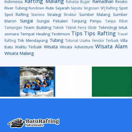
Rafting Malang
Ramadhan
Indonesia
Resiko
Rahasia Bugar
River Tubing
Rute
Sejarah
Spot
Rundown
Sepatu
Singosari
SPJ Rafting
Spot Rafting
Strategi
Sumber Malang
Sumber
Stamina
Struktur
Sungai
Maron
Sungai Pekalen
Tanjung Penyu
Tanpa Ribet
Team Building
Teknologi
teluk
Tantangan
Teknik
Teknik Ferry Glide
Tips
Tips Rafting
asmara
Tempat Healing
Testimoni
Travel
Tubing
Trik Mendayung
Villa
Rafting
Tutorial
Usaha
Vendor Terbaik
Wisata Alam
Wisata
Batu
Waktu Terbaik
Wisata Adventure
Wisata Malang