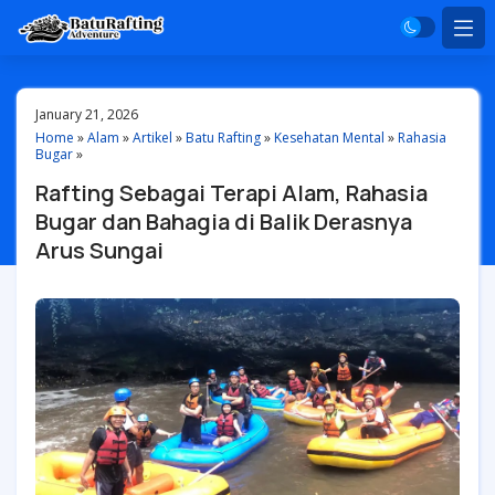
January 21, 2026
Home
»
Alam
»
Artikel
»
Batu Rafting
»
Kesehatan Mental
»
Rahasia
Bugar
»
Rafting Sebagai Terapi Alam, Rahasia
Bugar dan Bahagia di Balik Derasnya
Arus Sungai