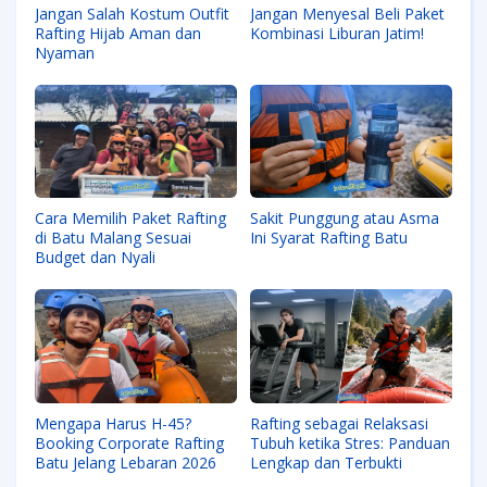
Jangan Salah Kostum Outfit
Jangan Menyesal Beli Paket
Rafting Hijab Aman dan
Kombinasi Liburan Jatim!
Nyaman
Cara Memilih Paket Rafting
Sakit Punggung atau Asma
di Batu Malang Sesuai
Ini Syarat Rafting Batu
Budget dan Nyali
Mengapa Harus H-45?
Rafting sebagai Relaksasi
Booking Corporate Rafting
Tubuh ketika Stres: Panduan
Batu Jelang Lebaran 2026
Lengkap dan Terbukti