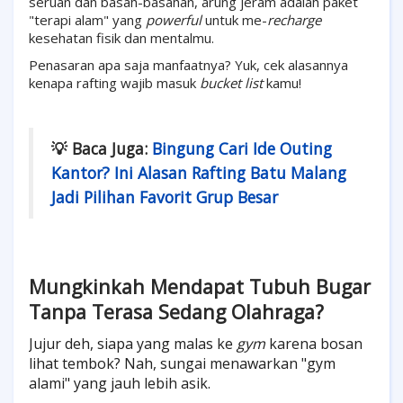
seruan dan basah-basahan, arung jeram adalah paket
"terapi alam" yang
powerful
untuk me-
recharge
kesehatan fisik dan mentalmu.
Penasaran apa saja manfaatnya? Yuk, cek alasannya
kenapa rafting wajib masuk
bucket list
kamu!
💡 Baca Juga:
Bingung Cari Ide Outing
Kantor? Ini Alasan Rafting Batu Malang
Jadi Pilihan Favorit Grup Besar
Mungkinkah Mendapat Tubuh Bugar
Tanpa Terasa Sedang Olahraga?
Jujur deh, siapa yang malas ke
gym
karena bosan
lihat tembok? Nah, sungai menawarkan "gym
alami" yang jauh lebih asik.