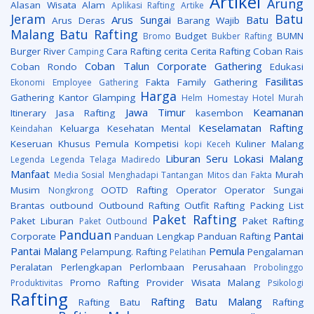
Artikel
Arung
Alasan Wisata Alam
Aplikasi Rafting
Artike
Jeram
Batu
Arus Sungai
Batu
Arus Deras
Barang Wajib
Malang
Batu Rafting
Budget
BUMN
Bromo
Bukber Rafting
Burger River
Cara Rafting
cerita
Cerita Rafting
Coban Rais
Camping
Coban Talun
Corporate Gathering
Coban Rondo
Edukasi
Fasilitas
Fakta
Family Gathering
Ekonomi
Employee Gathering
Harga
Gathering Kantor
Glamping
Helm
Homestay
Hotel Murah
Jawa Timur
Keamanan
Itinerary
Jasa Rafting
kasembon
Keselamatan Rafting
Keluarga
Kesehatan Mental
Keindahan
Keseruan
Khusus Pemula
Kompetisi
Kuliner Malang
kopi Keceh
Liburan Seru
Lokasi
Malang
Legenda
Legenda Telaga Madiredo
Manfaat
Murah
Media Sosial
Menghadapi Tantangan
Mitos dan Fakta
Musim
OOTD Rafting
Operator
Operator Sungai
Nongkrong
Brantas
outbound
Outbound Rafting
Outfit Rafting
Packing List
Paket Rafting
Paket Liburan
Paket Rafting
Paket Outbound
Panduan
Pantai
Corporate
Panduan Lengkap
Panduan Rafting
Pantai Malang
Pemula
Pelampung. Rafting
Pengalaman
Pelatihan
Peralatan
Perlengkapan
Perlombaan
Perusahaan
Probolinggo
Promo Rafting
Provider Wisata Malang
Produktivitas
Psikologi
Rafting
Rafting Batu Malang
Rafting Batu
Rafting