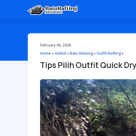
February 06, 2026
Home
»
Artikel
»
Batu Malang
»
Outfit Rafting
»
Tips Pilih Outfit Quick D