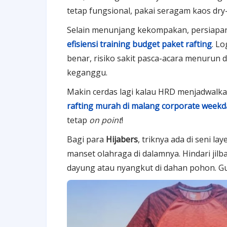
tetap fungsional, pakai seragam kaos dry-f
Selain menunjang kekompakan, persiapan 
efisiensi training budget paket rafting
. L
benar, risiko sakit pasca-acara menurun d
keganggu.
Makin cerdas lagi kalau HRD menjadwalka
rafting murah di malang corporate weekd
tetap
on point
!
Bagi para
Hijabers
, triknya ada di seni l
manset olahraga di dalamnya. Hindari jilb
dayung atau nyangkut di dahan pohon. G