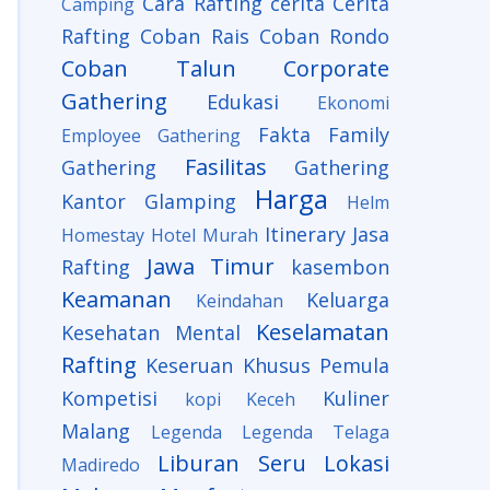
Cara Rafting
cerita
Cerita
Camping
Rafting
Coban Rais
Coban Rondo
Coban Talun
Corporate
Gathering
Edukasi
Ekonomi
Fakta
Family
Employee Gathering
Fasilitas
Gathering
Gathering
Harga
Kantor
Glamping
Helm
Itinerary
Jasa
Homestay
Hotel Murah
Jawa Timur
Rafting
kasembon
Keamanan
Keluarga
Keindahan
Keselamatan
Kesehatan Mental
Rafting
Keseruan
Khusus Pemula
Kompetisi
Kuliner
kopi Keceh
Malang
Legenda
Legenda Telaga
Liburan Seru
Lokasi
Madiredo