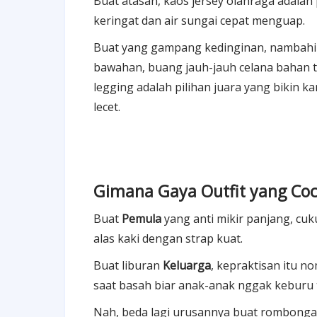
Buat atasan, kaos jersey olahraga adalah
keringat dan air sungai cepat menguap.
Buat yang gampang kedinginan, nambahin 
bawahan, buang jauh-jauh celana bahan teb
legging adalah pilihan juara yang bikin k
lecet.
Gimana Gaya Outfit yang Co
Buat
Pemula
yang anti mikir panjang, cuk
alas kaki dengan strap kuat.
Buat liburan
Keluarga
, kepraktisan itu n
saat basah biar anak-anak nggak keburu 
Nah, beda lagi urusannya buat rombongan 