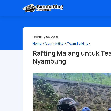
February 06, 2026
Home
»
Alam
»
Artikel
»
Team Building
»
Rafting Malang untuk Tea
Nyambung