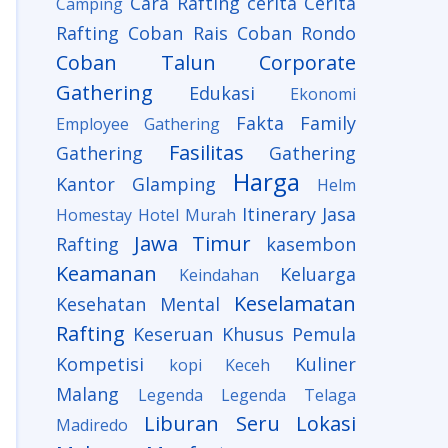
Cara Rafting
cerita
Cerita
Camping
Rafting
Coban Rais
Coban Rondo
Coban Talun
Corporate
Gathering
Edukasi
Ekonomi
Fakta
Family
Employee Gathering
Fasilitas
Gathering
Gathering
Harga
Kantor
Glamping
Helm
Itinerary
Jasa
Homestay
Hotel Murah
Jawa Timur
Rafting
kasembon
Keamanan
Keluarga
Keindahan
Keselamatan
Kesehatan Mental
Rafting
Keseruan
Khusus Pemula
Kompetisi
Kuliner
kopi Keceh
Malang
Legenda
Legenda Telaga
Liburan Seru
Lokasi
Madiredo