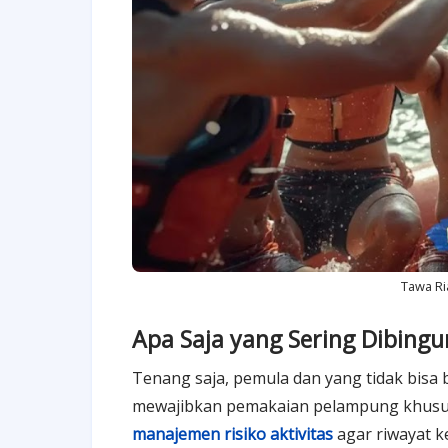
Tawa R
Apa Saja yang Sering Dibing
Tenang saja, pemula dan yang tidak bisa
mewajibkan pemakaian pelampung khusus
manajemen risiko aktivitas
agar riway
at k