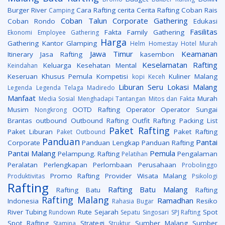
Burger River
Cara Rafting
cerita
Cerita Rafting
Coban Rais
Camping
Coban Talun
Corporate Gathering
Coban Rondo
Edukasi
Fasilitas
Fakta
Family Gathering
Ekonomi
Employee Gathering
Harga
Gathering Kantor
Glamping
Helm
Homestay
Hotel Murah
Jawa Timur
Keamanan
Itinerary
Jasa Rafting
kasembon
Keselamatan Rafting
Keluarga
Kesehatan Mental
Keindahan
Keseruan
Khusus Pemula
Kompetisi
Kuliner Malang
kopi Keceh
Liburan Seru
Lokasi
Malang
Legenda
Legenda Telaga Madiredo
Manfaat
Murah
Media Sosial
Menghadapi Tantangan
Mitos dan Fakta
Musim
OOTD Rafting
Operator
Operator Sungai
Nongkrong
Brantas
outbound
Outbound Rafting
Outfit Rafting
Packing List
Paket Rafting
Paket Liburan
Paket Rafting
Paket Outbound
Panduan
Pantai
Corporate
Panduan Lengkap
Panduan Rafting
Pantai Malang
Pemula
Pelampung. Rafting
Pengalaman
Pelatihan
Peralatan
Perlengkapan
Perlombaan
Perusahaan
Probolinggo
Promo Rafting
Provider Wisata Malang
Produktivitas
Psikologi
Rafting
Rafting Batu Malang
Rafting Batu
Rafting
Rafting Malang
Ramadhan
Indonesia
Resiko
Rahasia Bugar
River Tubing
Rute
Sejarah
Spot
Rundown
Sepatu
Singosari
SPJ Rafting
Spot Rafting
Strategi
Sumber Malang
Sumber
Stamina
Struktur