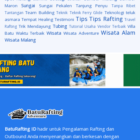
Sungai
Maron
Sungai Pekalen
Tanjung Penyu
Tanpa Ribet
Team Building
Teknologi
teluk
Tantangan
Teknik
Teknik Ferry Glide
Tips
Tips Rafting
asmara
Tempat Healing
Testimoni
Travel
Tubing
Trik Mendayung
Villa
Rafting
Tutorial
Usaha
Vendor Terbaik
Wisata Alam
Wisata
Batu
Waktu Terbaik
Wisata Adventure
Wisata Malang
BatuRafting ID
hadir untuk Pengalaman Rafting dan
Outbound Anda menyenangkan dan berkesan dengan