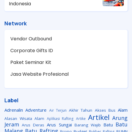
Indonesia
Network
Vendor Outbound
Corporate Gifts ID
Paket Seminar Kit
Jasa Website Profesional
Label
Adrenalin
Adventure
Alam
Akhir Tahun
Akses Bus
Air Terjun
Artikel
Arung
Alasan Wisata Alam
Aplikasi Rafting
Artike
Jeram
Batu
Arus Sungai
Batu
Arus Deras
Barang Wajib
Malang
Batu Rafting
Budget
BUMN
Bromo
Bukber Rafting