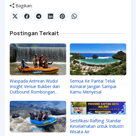
Bagikan:
Postingan Terkait
Waspada Antrean Wudu!
Semua Ke Pantai Teluk
Insight Venue Bukber dan
Asmara! Jangan Sampai
Outbound Rombongan
Kamu Menyesal
Besar di Batu
Sertifikasi Rafting: Standar
Keselamatan untuk Industri
Wisata Air