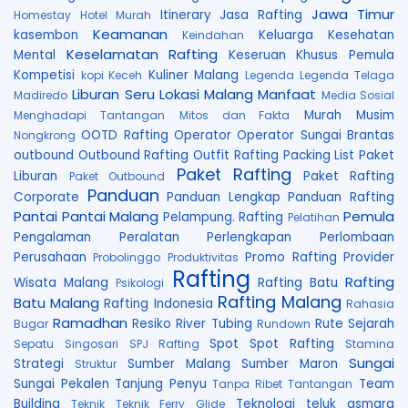
Jawa Timur
Itinerary
Jasa Rafting
Homestay
Hotel Murah
Keamanan
kasembon
Keluarga
Kesehatan
Keindahan
Keselamatan Rafting
Mental
Keseruan
Khusus Pemula
Kompetisi
Kuliner Malang
kopi Keceh
Legenda
Legenda Telaga
Liburan Seru
Lokasi
Malang
Manfaat
Madiredo
Media Sosial
Murah
Musim
Menghadapi Tantangan
Mitos dan Fakta
OOTD Rafting
Operator
Operator Sungai Brantas
Nongkrong
outbound
Outbound Rafting
Outfit Rafting
Packing List
Paket
Paket Rafting
Liburan
Paket Rafting
Paket Outbound
Panduan
Corporate
Panduan Lengkap
Panduan Rafting
Pantai
Pantai Malang
Pemula
Pelampung. Rafting
Pelatihan
Pengalaman
Peralatan
Perlengkapan
Perlombaan
Perusahaan
Promo Rafting
Provider
Probolinggo
Produktivitas
Rafting
Rafting
Wisata Malang
Rafting Batu
Psikologi
Rafting Malang
Batu Malang
Rafting Indonesia
Rahasia
Ramadhan
Resiko
River Tubing
Rute
Sejarah
Bugar
Rundown
Spot
Spot Rafting
Sepatu
Singosari
SPJ Rafting
Stamina
Sungai
Strategi
Sumber Malang
Sumber Maron
Struktur
Sungai Pekalen
Tanjung Penyu
Team
Tanpa Ribet
Tantangan
Building
Teknologi
teluk asmara
Teknik
Teknik Ferry Glide