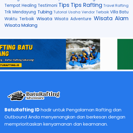
Tips
Tips Rafting
Tempat Healing
Testimoni
Travel Rafting
Tubing
Trik Mendayung
Villa Batu
Tutorial
Usaha
Vendor Terbaik
Wisata Alam
Wisata
Waktu Terbaik
Wisata Adventure
Wisata Malang
BatuRafting ID
hadir untuk Pengalaman Rafting dan
Outbound Anda menyenangkan dan berkesan dengan
memprioritaskan kenyamanan dan keamanan.