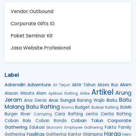
Vendor Outbound
Corporate Gifts ID
Paket Seminar Kit
Jasa Website Profesional
Label
Adrenalin
Adventure
Alam
Akhir Tahun
Akses Bus
Air Terjun
Artikel
Arung
Alasan Wisata Alam
Aplikasi Rafting
Artike
Jeram
Batu
Arus Sungai
Batu
Arus Deras
Barang Wajib
Malang
Batu Rafting
Budget
BUMN
Bromo
Bukber Rafting
Burger River
Cara Rafting
cerita
Cerita Rafting
Camping
Coban Talun
Corporate
Coban Rais
Coban Rondo
Gathering
Edukasi
Fakta
Family
Ekonomi
Employee Gathering
Harga
Fasilitas
Gathering
Gathering Kantor
Glamping
Helm