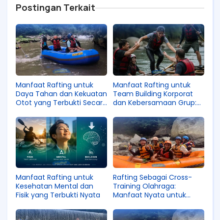
Postingan Terkait
Manfaat Rafting untuk
Manfaat Rafting untuk
Daya Tahan dan Kekuatan
Team Building Korporat
Otot yang Terbukti Secara
dan Kebersamaan Grup:
Ilmiah
Lebih dari Sekadar
Olahraga
Manfaat Rafting untuk
Rafting Sebagai Cross-
Kesehatan Mental dan
Training Olahraga:
Fisik yang Terbukti Nyata
Manfaat Nyata untuk
Performa Atletik