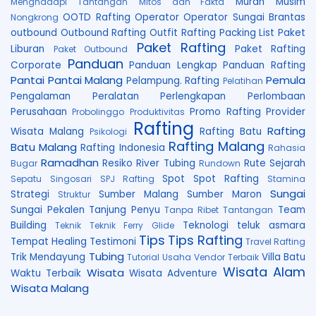
Murah
Musim
Menghadapi Tantangan
Mitos dan Fakta
OOTD Rafting
Operator
Operator Sungai Brantas
Nongkrong
outbound
Outbound Rafting
Outfit Rafting
Packing List
Paket
Paket Rafting
Liburan
Paket Rafting
Paket Outbound
Panduan
Corporate
Panduan Lengkap
Panduan Rafting
Pantai
Pantai Malang
Pemula
Pelampung. Rafting
Pelatihan
Pengalaman
Peralatan
Perlengkapan
Perlombaan
Perusahaan
Promo Rafting
Provider
Probolinggo
Produktivitas
Rafting
Rafting
Wisata Malang
Rafting Batu
Psikologi
Rafting Malang
Batu Malang
Rafting Indonesia
Rahasia
Ramadhan
Resiko
River Tubing
Rute
Sejarah
Bugar
Rundown
Spot
Spot Rafting
Sepatu
Singosari
SPJ Rafting
Stamina
Sungai
Strategi
Sumber Malang
Sumber Maron
Struktur
Sungai Pekalen
Tanjung Penyu
Team
Tanpa Ribet
Tantangan
Building
Teknologi
teluk asmara
Teknik
Teknik Ferry Glide
Tips
Tips Rafting
Tempat Healing
Testimoni
Travel Rafting
Tubing
Trik Mendayung
Villa Batu
Tutorial
Usaha
Vendor Terbaik
Wisata Alam
Wisata
Waktu Terbaik
Wisata Adventure
Wisata Malang