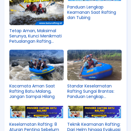
Panduan Lengkap
Keamanan Saat Rafting
dan Tubing
Tetap Aman, Maksimal
Serunya, Kunci Menikmati
Petualangan Rafting
Tanpa Rasa Cemas
Kacamata Aman Saat
Standar Keselamatan
Rafting Batu Malang,
Rafting Sungai Brantas:
Jangan Sampai Hilang
Panduan Lengkap
Berdasarkan CHSE dan FAJI
Keselamatan Rafting: 8
Teknik Keamanan Rafting:
Aturan Penting Sebelum
Dari Helm hingga Evakuasi