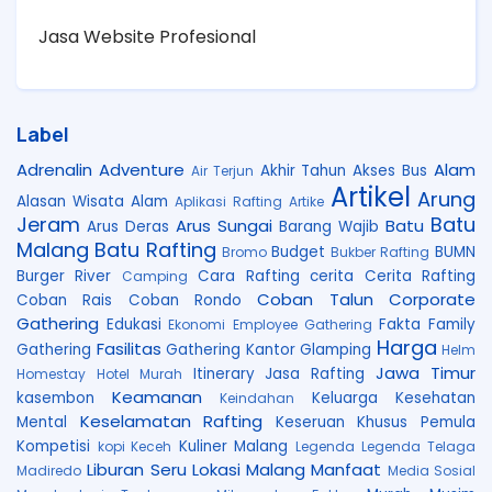
Jasa Website Profesional
Label
Adrenalin
Adventure
Alam
Akhir Tahun
Akses Bus
Air Terjun
Artikel
Arung
Alasan Wisata Alam
Aplikasi Rafting
Artike
Jeram
Batu
Arus Sungai
Batu
Arus Deras
Barang Wajib
Malang
Batu Rafting
Budget
BUMN
Bromo
Bukber Rafting
Burger River
Cara Rafting
cerita
Cerita Rafting
Camping
Coban Talun
Corporate
Coban Rais
Coban Rondo
Gathering
Edukasi
Fakta
Family
Ekonomi
Employee Gathering
Harga
Fasilitas
Gathering
Gathering Kantor
Glamping
Helm
Jawa Timur
Itinerary
Jasa Rafting
Homestay
Hotel Murah
Keamanan
kasembon
Keluarga
Kesehatan
Keindahan
Keselamatan Rafting
Mental
Keseruan
Khusus Pemula
Kompetisi
Kuliner Malang
kopi Keceh
Legenda
Legenda Telaga
Liburan Seru
Lokasi
Malang
Manfaat
Madiredo
Media Sosial