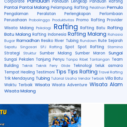
Panduan
Corporate
Panduan Lengkap
Panduan Rafting
Pantai
Pantai Malang
Pemula
Pelampung. Rafting
Pelatihan
Pengalaman
Peralatan
Perlengkapan
Perlombaan
Perusahaan
Promo Rafting
Provider
Probolinggo
Produktivitas
Rafting
Rafting
Wisata Malang
Rafting Batu
Psikologi
Rafting Malang
Batu Malang
Rafting Indonesia
Rahasia
Ramadhan
Resiko
River Tubing
Rute
Sejarah
Bugar
Rundown
Spot
Spot Rafting
Sepatu
Singosari
SPJ Rafting
Stamina
Sungai
Strategi
Sumber Malang
Sumber Maron
Struktur
Sungai Pekalen
Tanjung Penyu
Team
Tanpa Ribet
Tantangan
Building
Teknologi
teluk asmara
Teknik
Teknik Ferry Glide
Tips
Tips Rafting
Tempat Healing
Testimoni
Travel Rafting
Tubing
Trik Mendayung
Villa Batu
Tutorial
Usaha
Vendor Terbaik
Wisata Alam
Wisata
Waktu Terbaik
Wisata Adventure
Wisata Malang