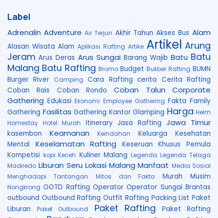
Label
Adrenalin
Adventure
Alam
Akhir Tahun
Akses Bus
Air Terjun
Artikel
Arung
Alasan Wisata Alam
Aplikasi Rafting
Artike
Jeram
Batu
Arus Sungai
Batu
Arus Deras
Barang Wajib
Malang
Batu Rafting
Budget
BUMN
Bromo
Bukber Rafting
Burger River
Cara Rafting
cerita
Cerita Rafting
Camping
Coban Talun
Corporate
Coban Rais
Coban Rondo
Gathering
Edukasi
Fakta
Family
Ekonomi
Employee Gathering
Harga
Fasilitas
Gathering
Gathering Kantor
Glamping
Helm
Jawa Timur
Itinerary
Jasa Rafting
Homestay
Hotel Murah
Keamanan
kasembon
Keluarga
Kesehatan
Keindahan
Keselamatan Rafting
Mental
Keseruan
Khusus Pemula
Kompetisi
Kuliner Malang
kopi Keceh
Legenda
Legenda Telaga
Liburan Seru
Lokasi
Malang
Manfaat
Madiredo
Media Sosial
Murah
Musim
Menghadapi Tantangan
Mitos dan Fakta
OOTD Rafting
Operator
Operator Sungai Brantas
Nongkrong
outbound
Outbound Rafting
Outfit Rafting
Packing List
Paket
Paket Rafting
Liburan
Paket Rafting
Paket Outbound