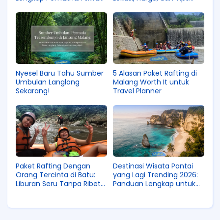
dan Raga
Terbaik
Nyesel Baru Tahu Sumber
5 Alasan Paket Rafting di
Umbulan Langlang
Malang Worth It untuk
Sekarang!
Travel Planner
Paket Rafting Dengan
Destinasi Wisata Pantai
Orang Tercinta di Batu:
yang Lagi Trending 2026:
Liburan Seru Tanpa Ribet
Panduan Lengkap untuk
Bareng Orang Tercinta
Liburan Terbaik