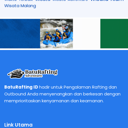
Wisata Malang
BatuRafting ID
hadir untuk Pengalaman Rafting dan
Outbound Anda menyenangkan dan berkesan dengan
memprioritaskan kenyamanan dan keamanan.
Link Utama