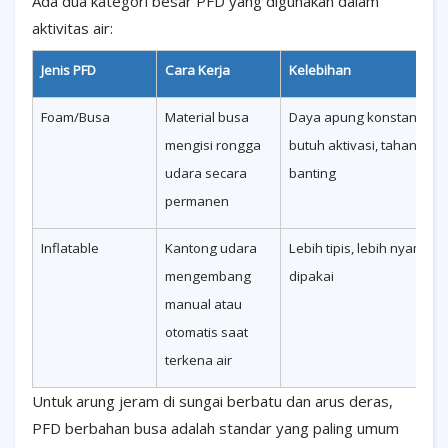
Ada dua kategori besar PFD yang digunakan dalam
aktivitas air:
Jenis PFD
Cara Kerja
Kelebihan
Foam/Busa
Material busa
Daya apung konstan, tida
mengisi rongga
butuh aktivasi, tahan
udara secara
banting
permanen
Inflatable
Kantong udara
Lebih tipis, lebih nyaman
mengembang
dipakai
manual atau
otomatis saat
terkena air
Untuk arung jeram di sungai berbatu dan arus deras,
PFD berbahan busa adalah standar yang paling umum