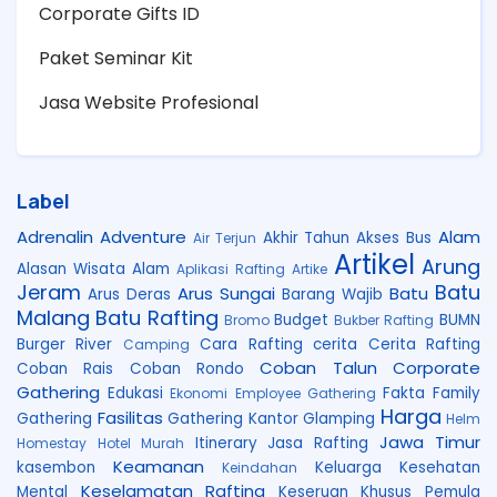
Corporate Gifts ID
Paket Seminar Kit
Jasa Website Profesional
Label
Adrenalin
Adventure
Alam
Akhir Tahun
Akses Bus
Air Terjun
Artikel
Arung
Alasan Wisata Alam
Aplikasi Rafting
Artike
Jeram
Batu
Arus Sungai
Batu
Arus Deras
Barang Wajib
Malang
Batu Rafting
Budget
BUMN
Bromo
Bukber Rafting
Burger River
Cara Rafting
cerita
Cerita Rafting
Camping
Coban Talun
Corporate
Coban Rais
Coban Rondo
Gathering
Edukasi
Fakta
Family
Ekonomi
Employee Gathering
Harga
Fasilitas
Gathering
Gathering Kantor
Glamping
Helm
Jawa Timur
Itinerary
Jasa Rafting
Homestay
Hotel Murah
Keamanan
kasembon
Keluarga
Kesehatan
Keindahan
Keselamatan Rafting
Mental
Keseruan
Khusus Pemula