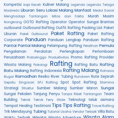
Kompetisi
Kuliner Malang
kopi Keceh
Legenda
Legenda Telaga
Liburan Seru
Lokasi
Malang
Manfaat
Madiredo
Media Sosial
Murah
Musim
Menghadapi Tantangan
Mitos dan Fakta
OOTD Rafting
Operator
Operator Sungai Brantas
Nongkrong
outbound
Outbound Rafting
Outfit Rafting
Packing List
Paket
Paket Rafting
Liburan
Paket Rafting
Paket Outbound
Panduan
Corporate
Panduan Lengkap
Panduan Rafting
Pantai
Pantai Malang
Pemula
Pelampung. Rafting
Pelatihan
Pengalaman
Peralatan
Perlengkapan
Perlombaan
Perusahaan
Promo Rafting
Provider
Probolinggo
Produktivitas
Rafting
Rafting
Wisata Malang
Rafting Batu
Psikologi
Rafting Malang
Batu Malang
Rafting Indonesia
Rahasia
Ramadhan
Resiko
River Tubing
Rute
Sejarah
Bugar
Rundown
Spot
Spot Rafting
Sepatu
Singosari
SPJ Rafting
Stamina
Sungai
Strategi
Sumber Malang
Sumber Maron
Struktur
Sungai Pekalen
Tanjung Penyu
Team
Tanpa Ribet
Tantangan
Building
Teknologi
teluk asmara
Teknik
Teknik Ferry Glide
Tips
Tips Rafting
Tempat Healing
Testimoni
Travel Rafting
Tubing
Trik Mendayung
Villa Batu
Tutorial
Usaha
Vendor Terbaik
Wisata Alam
Wisata
Waktu Terbaik
Wisata Adventure